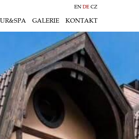
EN
DE
CZ
UR&SPA
GALERIE
KONTAKT
Sommerangebot
Winterangebot
Freizeit&Sport
Multimediaraum