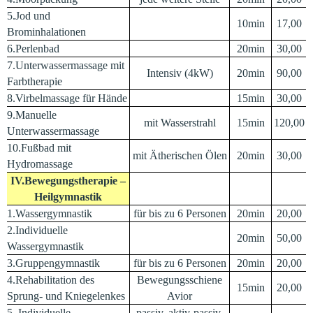
5.Jod und
10min
17,00
Brominhalationen
6.Perlenbad
20min
30,00
7.Unterwassermassage mit
Intensiv (4kW)
20min
90,00
Farbtherapie
8.Virbelmassage für Hände
15min
30,00
9.Manuelle
mit Wasserstrahl
15min
120,00
Unterwassermassage
10.Fußbad mit
mit Ätherischen Ölen
20min
30,00
Hydromassage
IV.Bewegungstherapie –
Heilgymnastik
1.Wassergymnastik
für bis zu 6 Personen
20min
20,00
2.Individuelle
20min
50,00
Wassergymnastik
3.Gruppengymnastik
für bis zu 6 Personen
20min
20,00
4.Rehabilitation des
Bewegungsschiene
15min
20,00
Sprung- und Kniegelenkes
Avior
5. Individuelle
passiv, aktiv-passiv,