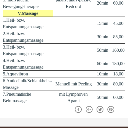
20min
60,00
Bewegungstherapie
Redcord
V.Massage
1.Heil- bzw.
15min
45,00
Entspannungsmassage
2.Heil- bzw.
30min
85,00
Entspannungsmassage
3.Heil- bzw.
50min
160,00
Entspannungsmassage
4.Heil- bzw.
60min
180,00
Entspannungsmassage
5.Aquavibron
10min
18,00
6.Anticellulit/Schlankheits-
Manuell mit Peeling
30min
80,00
Massage
7.Pneumatische
mit Lymphoven
50min
60,00
Beinmassage
Aparat