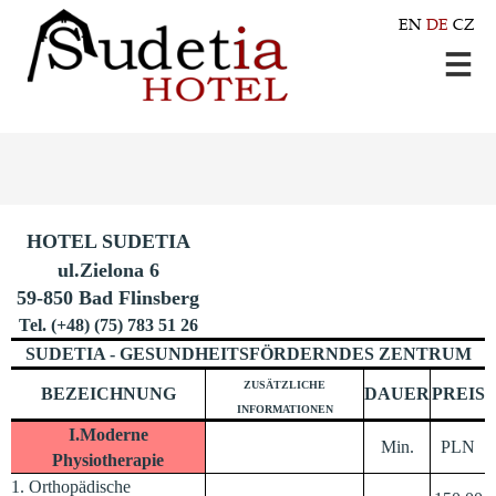
EN
DE
CZ
HOTEL SUDETIA
ul.Zielona 6
59-850 Bad Flinsberg
Tel. (+48) (75) 783 51 26
SUDETIA - GESUNDHEITSFÖRDERNDES ZENTRUM
ZUSÄTZLICHE
BEZEICHNUNG
DAUER
PREIS
INFORMATIONEN
I.Moderne
Min.
PLN
Physiotherapie
1. Orthopädische