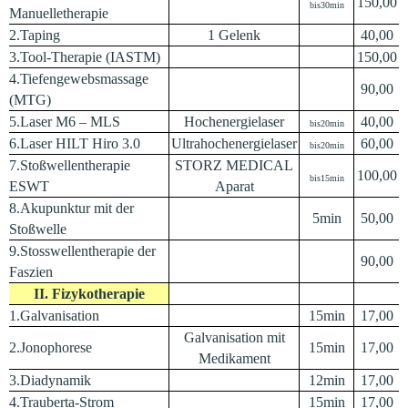
150,00
bis30min
Manuelletherapie
2.Taping
1 Gelenk
40,00
3.Tool-Therapie (IASTM)
150,00
4.Tiefengewebsmassage
90,00
(MTG)
5.Laser M6 – MLS
Hochenergielaser
40,00
bis20min
6.Laser HILT Hiro 3.0
Ultrahochenergielaser
60,00
bis20min
7.Stoßwellentherapie
STORZ MEDICAL
100,00
bis15min
ESWT
Aparat
8.Akupunktur mit der
5min
50,00
Stoßwelle
9.Stosswellentherapie der
90,00
Faszien
II. Fizykotherapie
1.Galvanisation
15min
17,00
Galvanisation mit
2.Jonophorese
15min
17,00
Medikament
3.Diadynamik
12min
17,00
4.Trauberta-Strom
15min
17,00