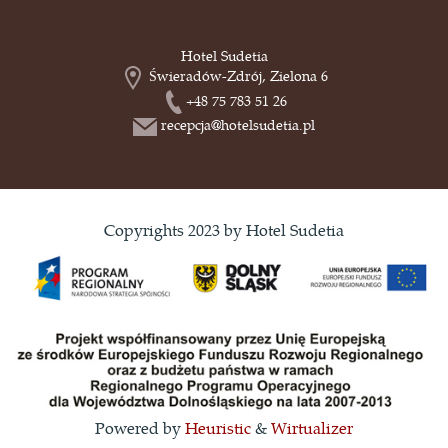
Hotel Sudetia
Świeradów-Zdrój, Zielona 6
+48 75 783 51 26
recepcja@hotelsudetia.pl
Copyrights 2023 by Hotel Sudetia
Powered by
Heuristic
&
Wirtualizer