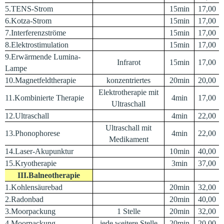
5.TENS-Strom
15min
17,00
6.Kotza-Strom
15min
17,00
7.Interferenzströme
15min
17,00
8.Elektrostimulation
15min
17,00
9.Erwärmende Lumina-
Infrarot
15min
17,00
Lampe
10.Magnetfeldtherapie
konzentriertes
20min
20,00
Elektrotherapie mit
11.Kombinierte Therapie
4min
17,00
Ultraschall
12.Ultraschall
4min
22,00
Ultraschall mit
13.Phonophorese
4min
22,00
Medikament
14.Laser-Akupunktur
10min
40,00
15.Kryotherapie
3min
37,00
III.Balneotherapie
1.Kohlensäurebad
20min
32,00
2.Radonbad
20min
40,00
3.Moorpackung
1 Stelle
20min
32,00
4.Moorpackung
jede weitere Stelle
20min
20,00