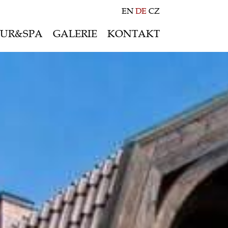
EN
DE
CZ
UR&SPA
GALERIE
KONTAKT
Sommerangebot
Winterangebot
Freizeit&Sport
Multimediaraum