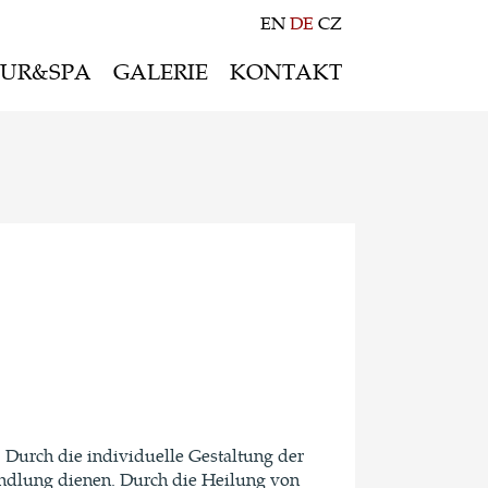
EN
DE
CZ
UR&SPA
GALERIE
KONTAKT
Sommerangebot
Winterangebot
Freizeit&Sport
Multimediaraum
 Durch die individuelle Gestaltung der
andlung dienen. Durch die Heilung von