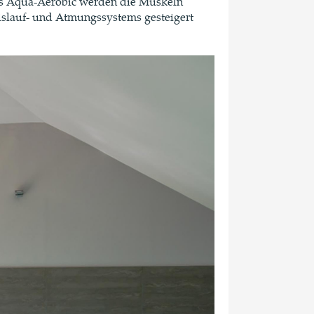
das Aqua-Aerobic werden die Muskeln
eislauf- und Atmungssystems gesteigert