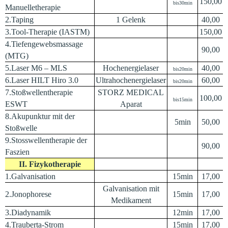
150,00
bis30min
Manuelletherapie
2.Taping
1 Gelenk
40,00
3.Tool-Therapie (IASTM)
150,00
4.Tiefengewebsmassage
90,00
(MTG)
5.Laser M6 – MLS
Hochenergielaser
40,00
bis20min
6.Laser HILT Hiro 3.0
Ultrahochenergielaser
60,00
bis20min
7.Stoßwellentherapie
STORZ MEDICAL
100,00
bis15min
ESWT
Aparat
8.Akupunktur mit der
5min
50,00
Stoßwelle
9.Stosswellentherapie der
90,00
Faszien
II. Fizykotherapie
1.Galvanisation
15min
17,00
Galvanisation mit
2.Jonophorese
15min
17,00
Medikament
3.Diadynamik
12min
17,00
4.Trauberta-Strom
15min
17,00