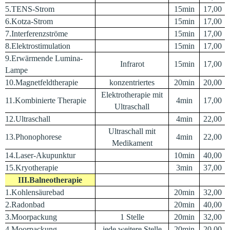
5.TENS-Strom
15min
17,00
6.Kotza-Strom
15min
17,00
7.Interferenzströme
15min
17,00
8.Elektrostimulation
15min
17,00
9.Erwärmende Lumina-
Infrarot
15min
17,00
Lampe
10.Magnetfeldtherapie
konzentriertes
20min
20,00
Elektrotherapie mit
11.Kombinierte Therapie
4min
17,00
Ultraschall
12.Ultraschall
4min
22,00
Ultraschall mit
13.Phonophorese
4min
22,00
Medikament
14.Laser-Akupunktur
10min
40,00
15.Kryotherapie
3min
37,00
III.Balneotherapie
1.Kohlensäurebad
20min
32,00
2.Radonbad
20min
40,00
3.Moorpackung
1 Stelle
20min
32,00
4.Moorpackung
jede weitere Stelle
20min
20,00