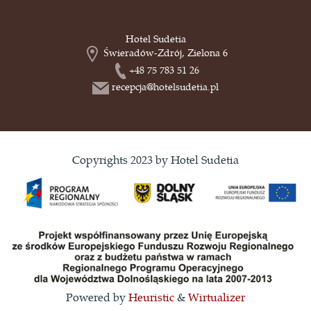
Hotel Sudetia
Świeradów-Zdrój, Zielona 6
+48 75 783 51 26
recepcja@hotelsudetia.pl
Copyrights 2023 by Hotel Sudetia
Powered by
Heuristic
&
Wirtualizer