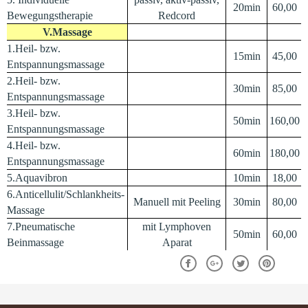
20min
60,00
Bewegungstherapie
Redcord
V.Massage
1.Heil- bzw.
15min
45,00
Entspannungsmassage
2.Heil- bzw.
30min
85,00
Entspannungsmassage
3.Heil- bzw.
50min
160,00
Entspannungsmassage
4.Heil- bzw.
60min
180,00
Entspannungsmassage
5.Aquavibron
10min
18,00
6.Anticellulit/Schlankheits-
Manuell mit Peeling
30min
80,00
Massage
7.Pneumatische
mit Lymphoven
50min
60,00
Beinmassage
Aparat