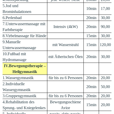
5.Jod und
10min
17,00
Brominhalationen
6.Perlenbad
20min
30,00
7.Unterwassermassage mit
Intensiv (4kW)
20min
90,00
Farbtherapie
8.Virbelmassage für Hände
15min
30,00
9.Manuelle
mit Wasserstrahl
15min
120,00
Unterwassermassage
10.Fußbad mit
mit Ätherischen Ölen
20min
30,00
Hydromassage
IV.Bewegungstherapie –
Heilgymnastik
1.Wassergymnastik
für bis zu 6 Personen
20min
20,00
2.Individuelle
20min
50,00
Wassergymnastik
3.Gruppengymnastik
für bis zu 6 Personen
20min
20,00
4.Rehabilitation des
Bewegungsschiene
15min
20,00
Sprung- und Kniegelenkes
Avior
5. Individuelle
passiv, aktiv-passiv,