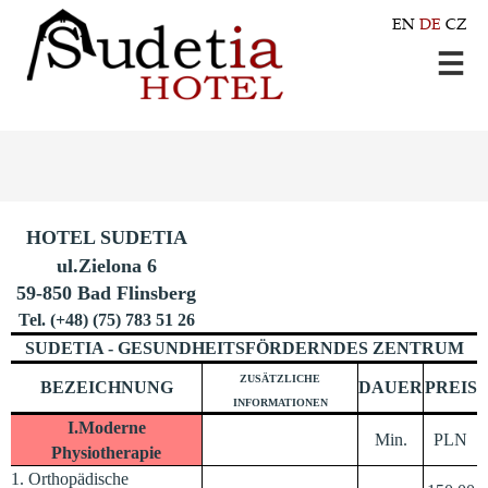
EN
DE
CZ
HOTEL SUDETIA
ul.Zielona 6
59-850 Bad Flinsberg
Tel. (+48) (75) 783 51 26
SUDETIA - GESUNDHEITSFÖRDERNDES ZENTRUM
ZUSÄTZLICHE
BEZEICHNUNG
DAUER
PREIS
INFORMATIONEN
I.Moderne
Min.
PLN
Physiotherapie
1. Orthopädische